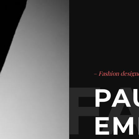
– Fashion design
PA
EM