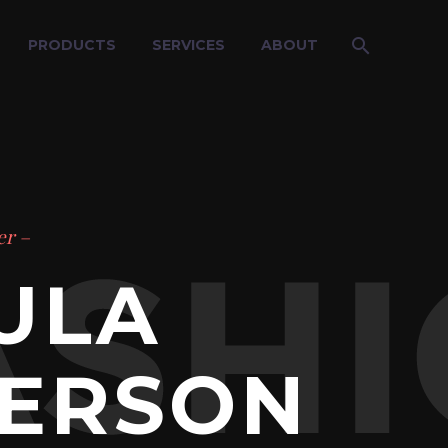
PRODUCTS
SERVICES
ABOUT
er –
ULA
ERSON