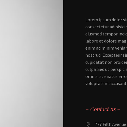
Lorem ipsum dolor si
consectetur adipisicin
eiusmod tempor incid
labore et dolore magn
enim ad minim veniam
nostrud. Excepteur si
cupidatat non proiden
culpa. Sed ut perspici
omnis iste natus error
voluptatem accusan
– Contact us –
777 Fifth Avenue

