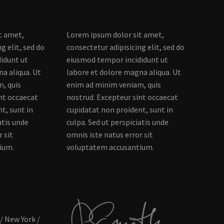
t amet,
Lorem ipsum dolor sit amet,
g elit, sed do
consectetur adipisicing elit, sed do
idunt ut
eiusmod tempor incididunt ut
a aliqua. Ut
labore et dolore magna aliqua. Ut
, quis
enim ad minim veniam, quis
nt occaecat
nostrud. Excepteur sint occaecat
t, sunt in
cupidatat non proident, sunt in
atis unde
culpa. Sed ut perspiciatis unde
 sit
omnis iste natus error sit
tium.
voluptatem accusantium.
 / New York /