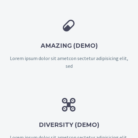


AMAZING (DEMO)
Lorem ipsum dolor sit ametcon sectetur adipisicing elit,
sed


DIVERSITY (DEMO)
Lorem ipsum dolor sit ametcon sectetur adipisicing elit,