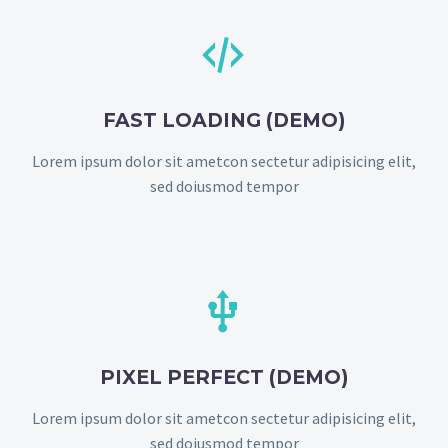


FAST LOADING (DEMO)
Lorem ipsum dolor sit ametcon sectetur adipisicing elit,
sed doiusmod tempor


PIXEL PERFECT (DEMO)
Lorem ipsum dolor sit ametcon sectetur adipisicing elit,
sed doiusmod tempor