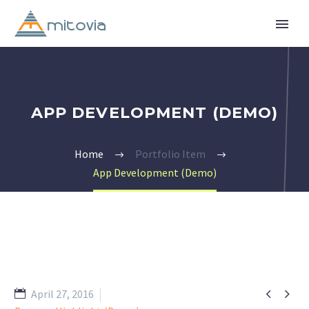
APP DEVELOPMENT (DEMO)
Home
Portfolio Item
App Development (Demo)


April 27, 2016