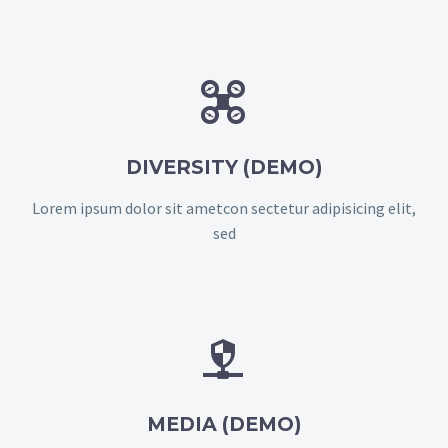


DIVERSITY (DEMO)
Lorem ipsum dolor sit ametcon sectetur adipisicing elit,
sed


MEDIA (DEMO)