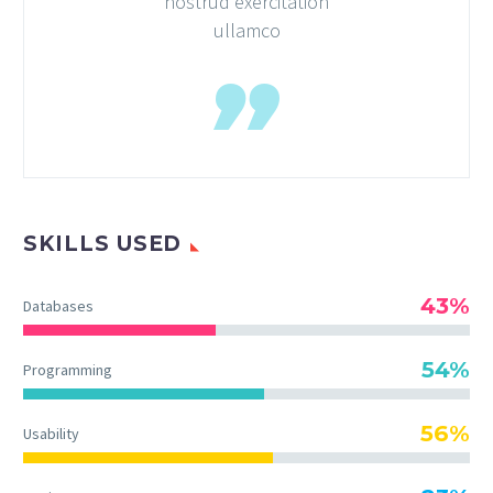
nostrud exercitation
ullamco
SKILLS USED
43%
Databases
54%
Programming
56%
Usability