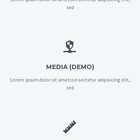
sed


MEDIA (DEMO)
Lorem ipsum dolor sit ametcon sectetur adipisicing elit,
sed

