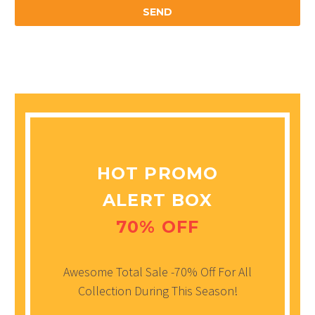
HOT PROMO
ALERT BOX
70% OFF
Awesome Total Sale -70% Off For All
Collection During This Season!