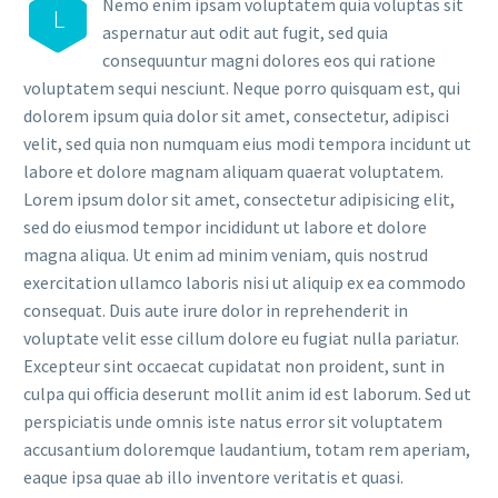
Nemo enim ipsam voluptatem quia voluptas sit
L
aspernatur aut odit aut fugit, sed quia
consequuntur magni dolores eos qui ratione
voluptatem sequi nesciunt. Neque porro quisquam est, qui
dolorem ipsum quia dolor sit amet, consectetur, adipisci
velit, sed quia non numquam eius modi tempora incidunt ut
labore et dolore magnam aliquam quaerat voluptatem.
Lorem ipsum dolor sit amet, consectetur adipisicing elit,
sed do eiusmod tempor incididunt ut labore et dolore
magna aliqua. Ut enim ad minim veniam, quis nostrud
exercitation ullamco laboris nisi ut aliquip ex ea commodo
consequat. Duis aute irure dolor in reprehenderit in
voluptate velit esse cillum dolore eu fugiat nulla pariatur.
Excepteur sint occaecat cupidatat non proident, sunt in
culpa qui officia deserunt mollit anim id est laborum. Sed ut
perspiciatis unde omnis iste natus error sit voluptatem
accusantium doloremque laudantium, totam rem aperiam,
eaque ipsa quae ab illo inventore veritatis et quasi.