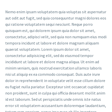
Nemo enim ipsam voluptatem quia voluptas sit aspernatur
aut odit aut fugit, sed quia consequuntur magni dolores eos
qui ratione voluptatem sequi nesciunt. Neque porro
quisquam est, qui dolorem ipsum quia dolor sit amet,
consectetur, adipisci velit, sed quia non numquam eius modi
tempora incidunt ut labore et dolore magnam aliquam
quaerat voluptatem. Lorem ipsum dolor sit amet,
consectetur adipisicing elit, sed do eiusmod tempor
incididunt ut labore et dolore magna aliqua. Ut enim ad
minim veniam, quis nostrud exercitation ullamco laboris
nisi ut aliquip ex ea commodo consequat. Duis aute irure
dolor in reprehenderit in voluptate velit esse cillum dolore
eu fugiat nulla pariatur. Excepteur sint occaecat cupidatat
non proident, sunt in culpa qui officia deserunt mollit anim
id est laborum. Sed ut perspiciatis unde omnis iste natus
error sit voluptatem accusantium doloremque laudantium,
totam rem aperiam, eaque ipsa quae ab illo inventore