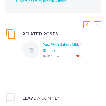
More posts by Dinesh Kumar
RELATED POSTS
Post With Gallery Slider
(Demo)
0
Lorem Ipsum. Proin
16 Mar 2014
gravida nibh vel velit
auctor aliquet. Aenean
sollicitudin, lorem quis
bibendum auctor, nisi elit
consequat ipsum, nec
sagittis sem nibh id elit.
LEAVE
A COMMENT