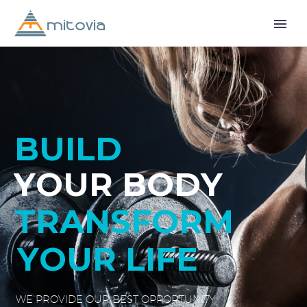
BUILD
Y
O
U
R
B
O
D
Y
TRANSFORM
Y
O
U
R
L
I
F
E
W
E
P
R
O
V
I
D
E
O
U
R
B
E
S
T
O
P
P
O
R
T
U
N
I
T
Y