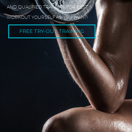
A
N
D
Q
U
A
L
I
F
I
E
D
T
R
A
I
N
E
R
S
F
O
R
B
E
S
T
W
O
R
K
O
U
T
Y
O
U
R
S
E
L
F
A
S
Y
O
U
W
A
N
T
!
FREE TRY-OUT TRAINING