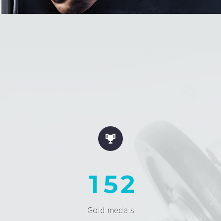


1
5
2
Gold medals