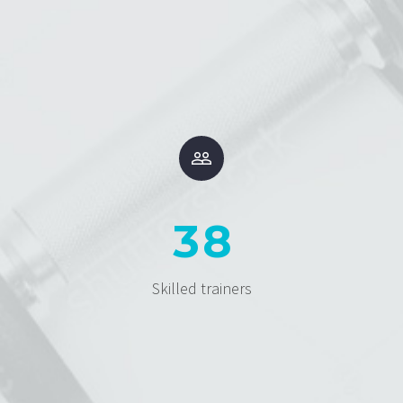


3
8
Skilled trainers