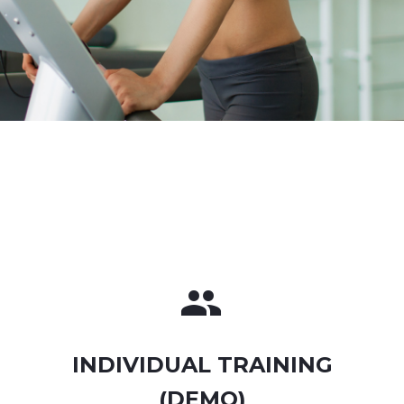


INDIVIDUAL TRAINING
(DEMO)