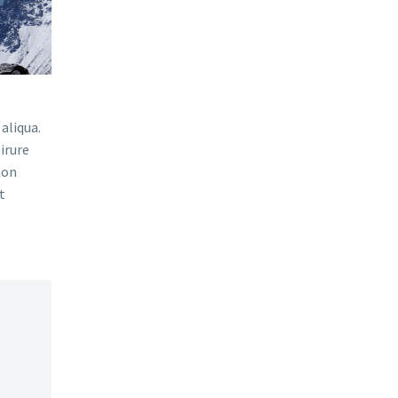
aliqua.
irure
non
t