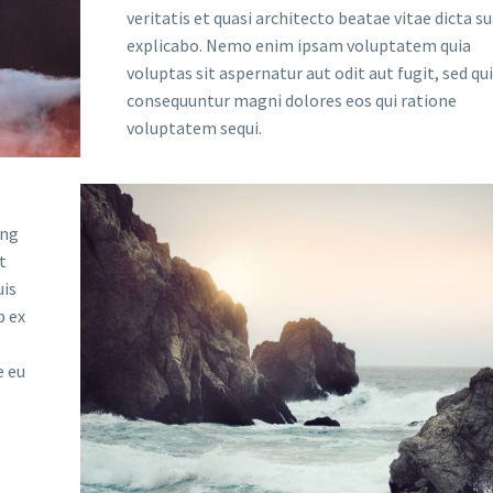
veritatis et quasi architecto beatae vitae dicta s
explicabo. Nemo enim ipsam voluptatem quia
voluptas sit aspernatur aut odit aut fugit, sed qu
consequuntur magni dolores eos qui ratione
voluptatem sequi.
ing
t
uis
p ex
e eu