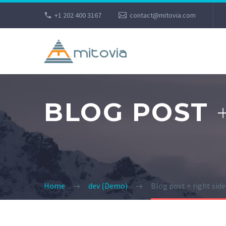
+1 202 400 3167
contact@mitovia.com
BLOG POST
Home
dev (Demo)
Blog post + right sid