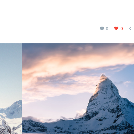

0
0