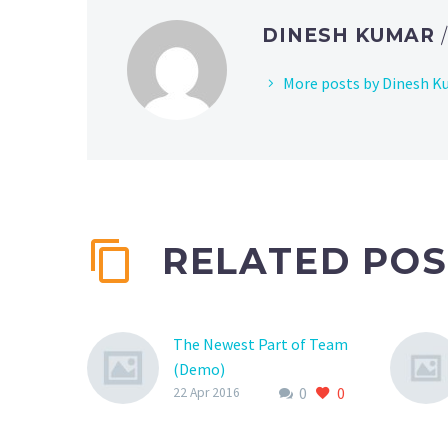
DINESH KUMAR
More posts by Dinesh K
RELATED POS
The Newest Part of Team
(Demo)
0
0
Lorem Ipsum. Proin
22 Apr 2016
gravida nibh vel velit
auctor aliquet. Aenean