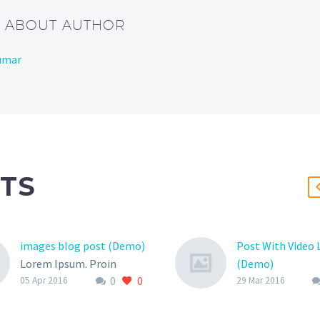
/ ABOUT AUTHOR
umar
TS
images blog post (Demo)
Post With Video 
Lorem Ipsum. Proin
(Demo)
0
0
gravida nibh vel velit
Lorem Ipsum. Pr
05 Apr 2016
29 Mar 2016
auctor aliquet. Aenean
gravida nibh vel v
sollicitudin, lorem quis
auctor aliquet. 