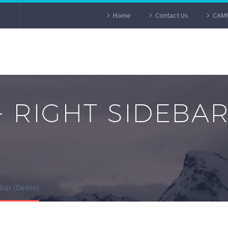
Home
Contact Us
CAMP
+ RIGHT SIDEBA
ebar (Demo)