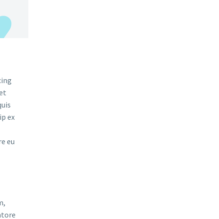
cing
et
quis
ip ex
re eu
m,
ntore