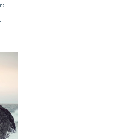
unt
ia