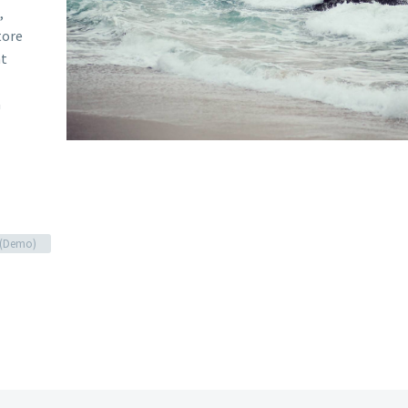
,
tore
nt
a
g (Demo)