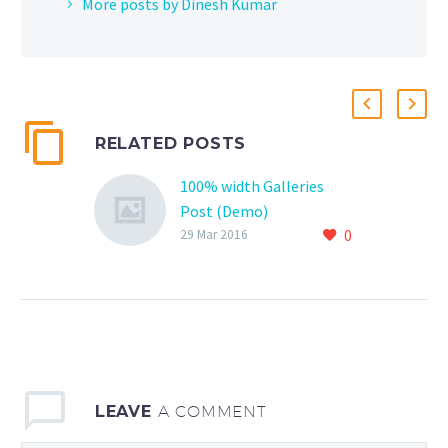
More posts by Dinesh Kumar
RELATED POSTS
100% width Galleries
Post (Demo)
0
Lorem Ipsum. Proin
29 Mar 2016
gravida nibh vel velit
auctor aliquet. Aenean
sollicitudin, lorem quis
bibendum auctor, nisi elit
consequat ipsum, nec
sagittis sem nibh id elit
LEAVE
A COMMENT