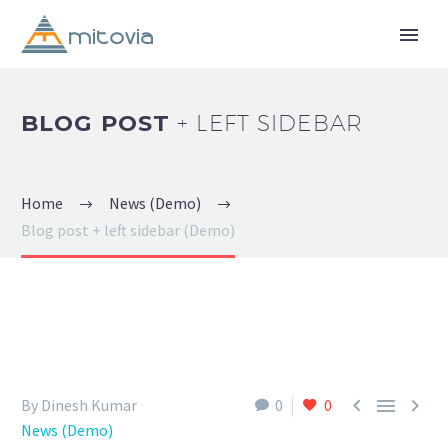
BLOG POST
+ LEFT SIDEBAR
Home
News (Demo)
Blog post + left sidebar (Demo)



By Dinesh Kumar
0
0
News (Demo)