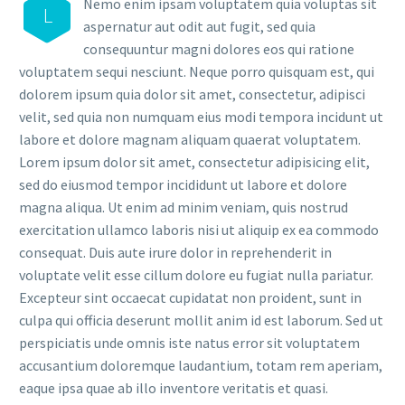
Nemo enim ipsam voluptatem quia voluptas sit
L
aspernatur aut odit aut fugit, sed quia
consequuntur magni dolores eos qui ratione
voluptatem sequi nesciunt. Neque porro quisquam est, qui
dolorem ipsum quia dolor sit amet, consectetur, adipisci
velit, sed quia non numquam eius modi tempora incidunt ut
labore et dolore magnam aliquam quaerat voluptatem.
Lorem ipsum dolor sit amet, consectetur adipisicing elit,
sed do eiusmod tempor incididunt ut labore et dolore
magna aliqua. Ut enim ad minim veniam, quis nostrud
exercitation ullamco laboris nisi ut aliquip ex ea commodo
consequat. Duis aute irure dolor in reprehenderit in
voluptate velit esse cillum dolore eu fugiat nulla pariatur.
Excepteur sint occaecat cupidatat non proident, sunt in
culpa qui officia deserunt mollit anim id est laborum. Sed ut
perspiciatis unde omnis iste natus error sit voluptatem
accusantium doloremque laudantium, totam rem aperiam,
eaque ipsa quae ab illo inventore veritatis et quasi.