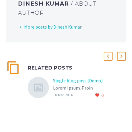
DINESH KUMAR
/ ABOUT
AUTHOR
More posts by Dinesh Kumar
RELATED POSTS
Single blog post (Demo)
Lorem Ipsum. Proin
0
gravida nibh vel velit
18 Mar 2016
auctor aliquet. Aenean
sollicitudin, lorem quis
bibendum auctor, nisi elit
consequat ipsum, nec