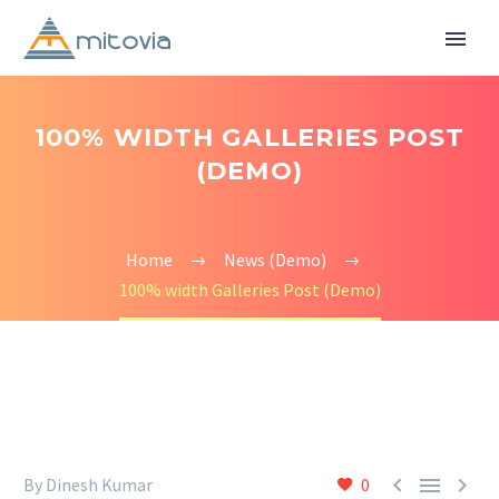
100% WIDTH GALLERIES POST
(DEMO)
Home
News (Demo)
100% width Galleries Post (Demo)



By Dinesh Kumar
0